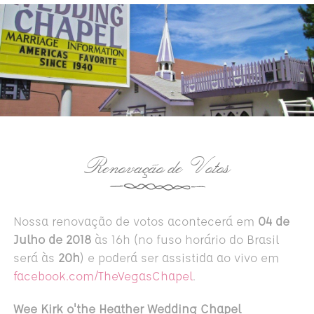
Renovação de Votos
Nossa renovação de votos acontecerá em
04 de
Julho de 2018
às 16h
(no fuso horário do Brasil
será às
20h
) e poderá ser assistida ao vivo em
facebook.com/TheVegasChapel
.
Wee Kirk o'the Heather Wedding Chapel