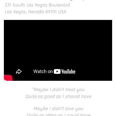
231 South Las Vegas Boulevard
Las Vegas, Nevada 89101 USA
"Maybe I didn't treat you
Quite as good as I should have
Maybe I didn't love you
Quite as often as I could have