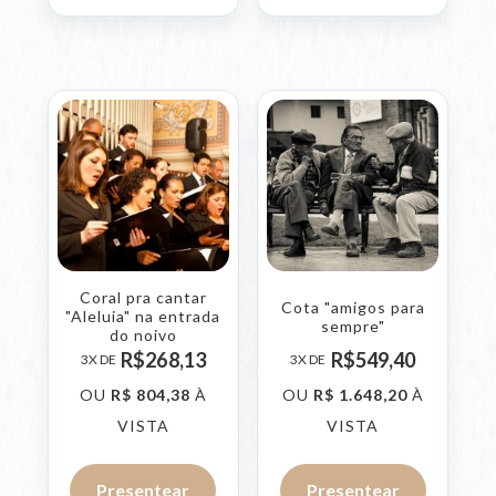
Coral pra cantar
Cota "amigos para
"Aleluia" na entrada
sempre"
do noivo
R$
268,
13
R$
549,
40
3X DE
3X DE
OU
R$
804,
38
À
OU
R$
1.648,
20
À
VISTA
VISTA
Presentear
Presentear