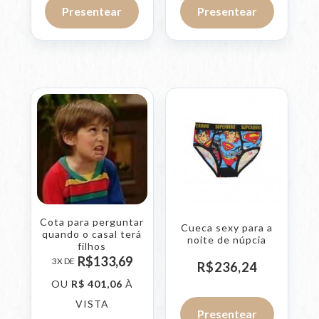
Presentear
Presentear
Cota para perguntar
Cueca sexy para a
quando o casal terá
noite de núpcia
filhos
R$
133,
69
3X DE
R$
236,
24
OU
R$
401,
06
À
VISTA
Presentear