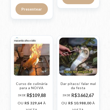
Presentear
Curso de culinária
Dar pitaco/ falar mal
para a NOIVA
da festa
R$
109,
88
R$
3.662,
67
3X DE
3X DE
OU
R$
329,
64
À
OU
R$
10.988,
00
À
VISTA
VISTA