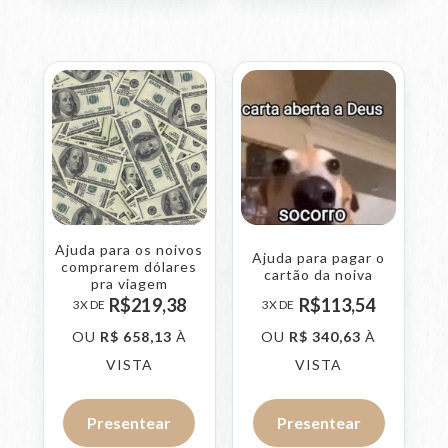
Ajuda para os noivos
Ajuda para pagar o
comprarem dólares
cartão da noiva
pra viagem
R$
219,
38
R$
113,
54
3X DE
3X DE
OU
R$
658,
13
À
OU
R$
340,
63
À
VISTA
VISTA
Presentear
Presentear