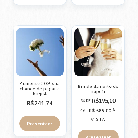
Aumente 30% sua
Brinde da noite de
chance de pegar o
núpcia
buquê
R$
195,
00
3X DE
R$
241,
74
OU
R$
585,
00
À
VISTA
Presentear
Presentear