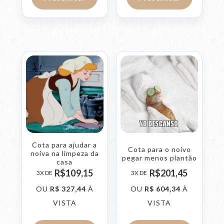
Cota para ajudar a
Cota para o noivo
noiva na limpeza da
pegar menos plantão
casa
R$
109,
15
R$
201,
45
3X DE
3X DE
OU
R$
327,
44
À
OU
R$
604,
34
À
VISTA
VISTA