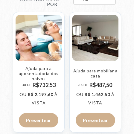
POR:
Ajuda para a
Ajuda para mobiliar a
aposentadoria dos
casa
noivos
R$
732,
53
R$
487,
50
3X DE
3X DE
OU
R$
2.197,
60
À
OU
R$
1.462,
50
À
VISTA
VISTA
Presentear
Presentear