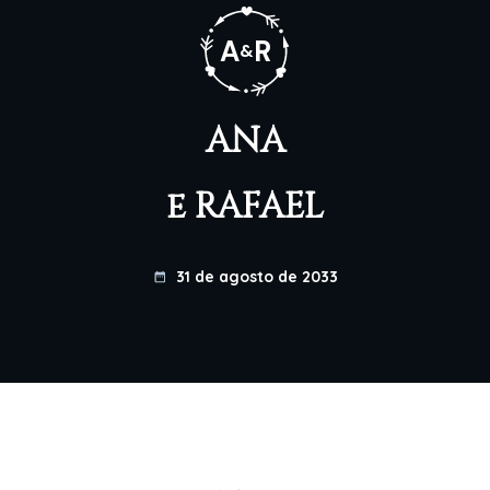
A
R
&
ANA
e
RAFAEL
31 de agosto de 2033